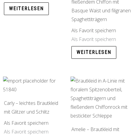
fließendem Chiffon mit
WEITERLESEN
Basque Waist und filigranen
Spaghettiträgern
Als Favorit speichern
Als Favorit speichern
WEITERLESEN
Carly – leichtes Brautkleid
mit Glitzer und Schlitz
Als Favorit speichern
Amelie – Brautkleid mit
Als Favorit speichern