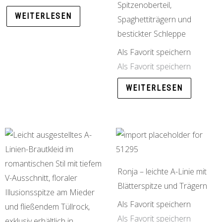
Spitzenoberteil,
WEITERLESEN
Spaghettiträgern und
bestickter Schleppe
Als Favorit speichern
Als Favorit speichern
WEITERLESEN
Ronja – leichte A-Linie mit
Blätterspitze und Trägern
Als Favorit speichern
Als Favorit speichern