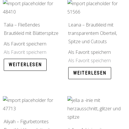
Talia – Fließendes
Leana – Brautkleid mit
Brautkleid mit Blätterspitze
transparentem Oberteil,
Spitze und Cutouts
Als Favorit speichern
Als Favorit speichern
Als Favorit speichern
Als Favorit speichern
WEITERLESEN
WEITERLESEN
Aliyah – Figurbetontes