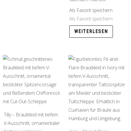
Als Favorit speichern
Als Favorit speichern
WEITERLESEN
Tilly – Brautkleid mit tiefem
V-Ausschnitt, ornamentaler