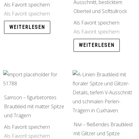
Ausschnitt, besticktem
Als Favorit speichern
Oberteil und Softtüllrock
Als Favorit speichern
Als Favorit speichern
WEITERLESEN
Als Favorit speichern
WEITERLESEN
Samson – figurbetontes
Brautkleid mit matter Spitze
und Trägern
Nivi – fließendes Brautkleid
Als Favorit speichern
mit Glitzer und Spitze
Als Favorit speichern