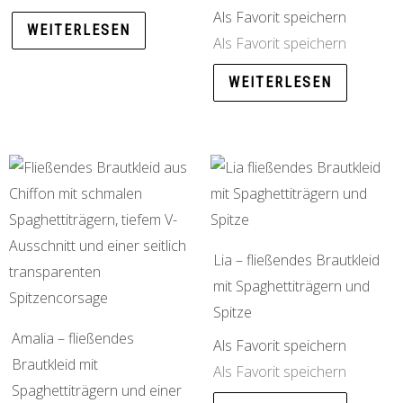
Als Favorit speichern
WEITERLESEN
Als Favorit speichern
WEITERLESEN
Lia – fließendes Brautkleid
mit Spaghettiträgern und
Spitze
Amalia – fließendes
Als Favorit speichern
Brautkleid mit
Als Favorit speichern
Spaghettiträgern und einer