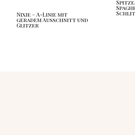
Spitze
Spagh
Schli
Nixie – A-Linie mit
geradem Ausschnitt und
Glitzer