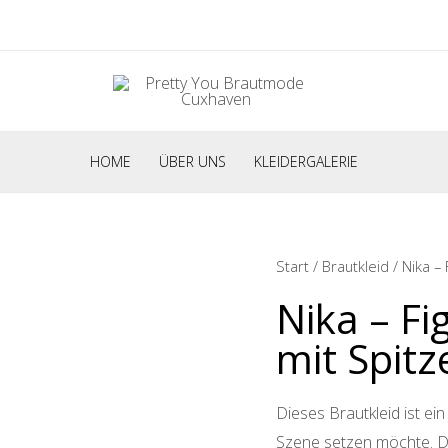
HOME
ÜBER UNS
KLEIDERGALERIE
Start
/
Brautkleid
/ Nika –
Nika – Fi
mit Spitz
Dieses Brautkleid ist ein 
Szene setzen möchte. 