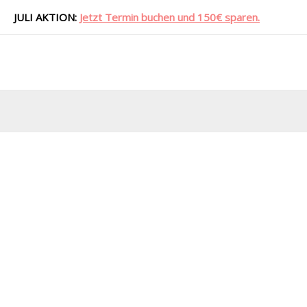
Zum
JULI AKTION:
Jetzt Termin buchen und 150€ sparen.
Inhalt
springen