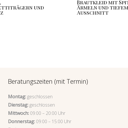
,
Brautkleid mit Spi
ettiträgern und
Ärmeln und tiefe
tz
Ausschnitt
Beratungszeiten (mit Termin)
Montag:
geschlossen
Dienstag:
geschlossen
Mittwoch:
09:00 – 20:00 Uhr
Donnerstag:
09:00 – 15:00 Uhr