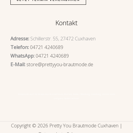
Kontakt
Adresse:
Schillerstr. 55, 27472 Cuxhaven
Telefon:
04721 4240689
WhatsApp:
04721 4240689
E-Mail:
store@prettyyou-brautmode.de
Brautmode auch für Bräute aus
Bremerhaven
,
Bremen
, Stade, Oldenburg, Hamburg, Westerstede
und ganz Niedersachsen.
Copyright © 2026 Pretty You Brautmode Cuxhaven |