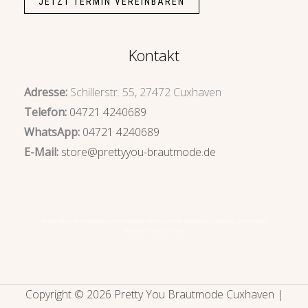
JETZT TERMIN VEREINBAREN
Kontakt
Adresse:
Schillerstr. 55, 27472 Cuxhaven
Telefon:
04721 4240689
WhatsApp:
04721 4240689
E-Mail:
store@prettyyou-brautmode.de
Brautmode auch für Bräute aus
Bremerhaven
,
Bremen
, Stade, Oldenburg, Hamburg, Westerstede
und ganz Niedersachsen.
Copyright © 2026 Pretty You Brautmode Cuxhaven |