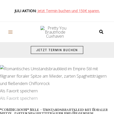
Zum
Inhalt
JULI AKTION:
Jetzt Termin buchen und 150€ sparen.
springen
Suche
JETZT TERMIN BUCHEN
Als Favorit speichern
Als Favorit speichern
*COMING SOON* Nele – Umstandsbrautkleid mit floraler
Spitze, zarten Spaghettiträgern und fließendem