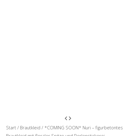
Start
/
Brautkleid
/ *COMING SOON* Nuri – figurbetontes
Brautkleid mit floraler Spitze und Perlenstickerei