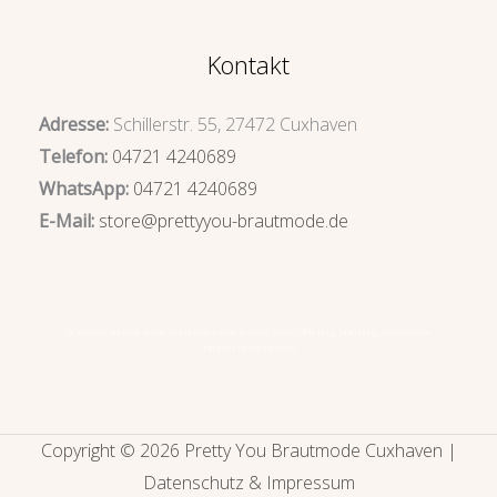
Kontakt
Adresse:
Schillerstr. 55, 27472 Cuxhaven
Telefon:
04721 4240689
WhatsApp:
04721 4240689
E-Mail:
store@prettyyou-brautmode.de
Brautmode auch für Bräute aus
Bremerhaven
,
Bremen
, Stade, Oldenburg, Hamburg, Westerstede
und ganz Niedersachsen.
Copyright © 2026 Pretty You Brautmode Cuxhaven |
Datenschutz & Impressum