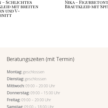
 – Schlichtes
Nika – Figurbeton
leid mit breiten
Brautkleid mit Spi
n und V-
hnitt
Beratungszeiten (mit Termin)
Montag:
geschlossen
Dienstag:
geschlossen
Mittwoch:
09:00 – 20:00 Uhr
Donnerstag:
09:00 – 15:00 Uhr
Freitag:
09:00 – 20:00 Uhr
Samstag:
09:00 – 18:00 Uhr