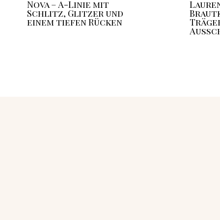
Nova – A-Linie mit
Lauren
Schlitz, Glitzer und
Brautk
einem tiefen Rücken
Träger
Aussc