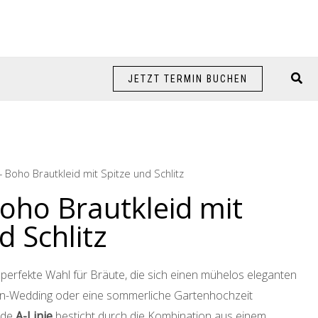
Suc
JETZT TERMIN BUCHEN
– Boho Brautkleid mit Spitze und Schlitz
oho Brautkleid mit
d Schlitz
e perfekte Wahl für Bräute, die sich einen mühelos eleganten
ion-Wedding oder eine sommerliche Gartenhochzeit
nde
A-Linie
besticht durch die Kombination aus einem