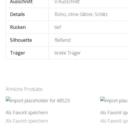
Ausschnitt
V-Ausschnitt
Details
Boho
,
ohne Glitzer
,
Schlitz
Rücken
tief
Silhouette
fließend
Träger
breite Träger
Ähnliche Produkte
Als Favorit speichern
Als Favorit s
Als Favorit speichern
Als Favorit s