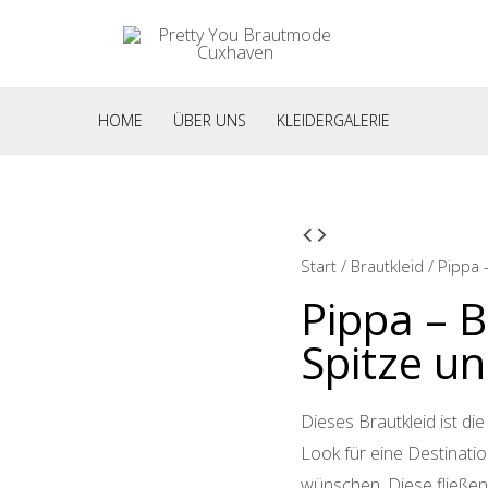
HOME
ÜBER UNS
KLEIDERGALERIE
Start
/
Brautkleid
/ Pippa 
Pippa – B
Spitze un
Dieses Brautkleid ist di
Look für eine Destinat
wünschen. Diese fließe