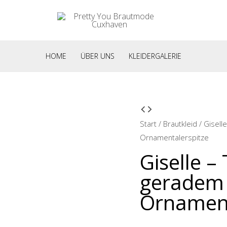
HOME
ÜBER UNS
KLEIDERGALERIE
Start
/
Brautkleid
/ Gisell
Ornamentalerspitze
Giselle –
geradem 
Ornament