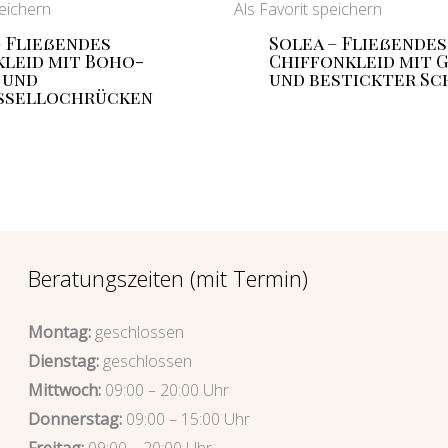
peichern
Als Favorit speichern
– Fließendes
Solea – Fließendes
leid mit Boho-
Chiffonkleid mit 
 und
und bestickter Sc
ssellochrücken
Beratungszeiten (mit Termin)
Montag:
geschlossen
Dienstag:
geschlossen
Mittwoch:
09:00 – 20:00 Uhr
Donnerstag:
09:00 – 15:00 Uhr