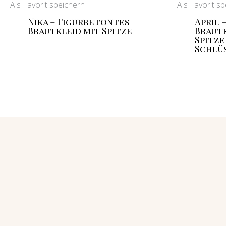
Als Favorit speichern
Als Favorit s
Nika – Figurbetontes
April 
Brautkleid mit Spitze
Brautk
Spitze
Schlü