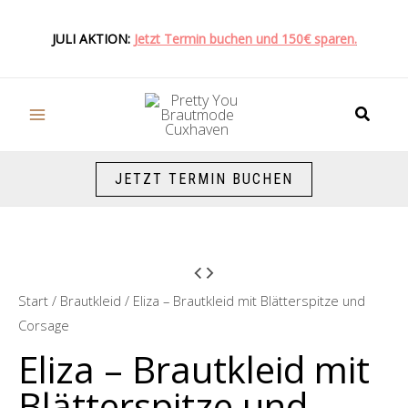
Zum
Inhalt
JULI AKTION:
Jetzt Termin buchen und 150€ sparen.
springen
Suche
JETZT TERMIN BUCHEN
Start
/
Brautkleid
/ Eliza – Brautkleid mit Blätterspitze und
Corsage
Eliza – Brautkleid mit
Blätterspitze und